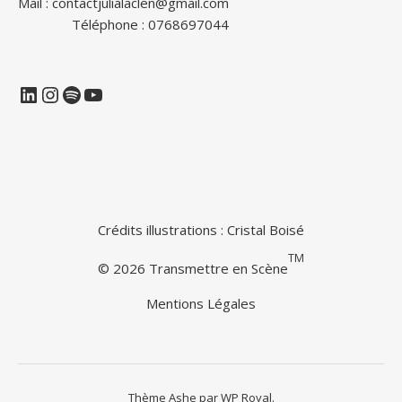
Mail : contactjulialaclen@gmail.com
Téléphone : 0768697044
LinkedIn
Instagram
Spotify
YouTube
Crédits illustrations :
Cristal Boisé
TM
© 2026 Transmettre en Scène
Mentions Légales
Thème Ashe par
WP Royal
.