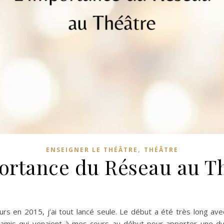
,
ENSEIGNER LE THÉÂTRE
THÉÂTRE
ortance du Réseau au T
s en 2015, j’ai tout lancé seule. Le début a été très long ave
amis qui venaient à mes cours au début pour apporter une dy