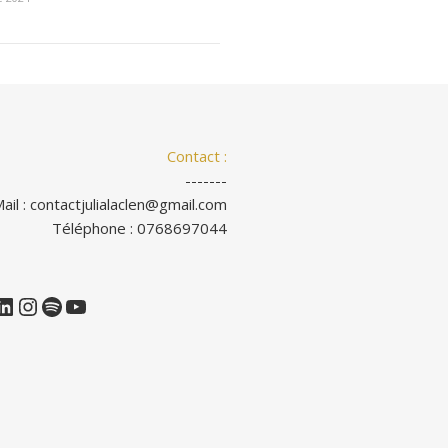
Contact :
-------
ail : contactjulialaclen@gmail.com
Téléphone : 0768697044
LinkedIn
Instagram
Spotify
YouTube