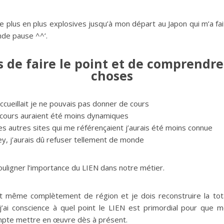
 plus en plus explosives jusqu’à mon départ au Japon qui m’a fait 
nde pause ^^’.
mps de faire le point et de comprend
choses
accueillait je ne pouvais pas donner de cours
 cours auraient été moins dynamiques
es autres sites qui me référençaient j’aurais été moins connue
ey, j’aurais dû refuser tellement de monde
souligner l’importance du LIEN dans notre métier.
e et même complètement de région et je dois reconstruire la to
j’ai conscience à quel point le LIEN est primordial pour que 
ompte mettre en œuvre dès à présent.