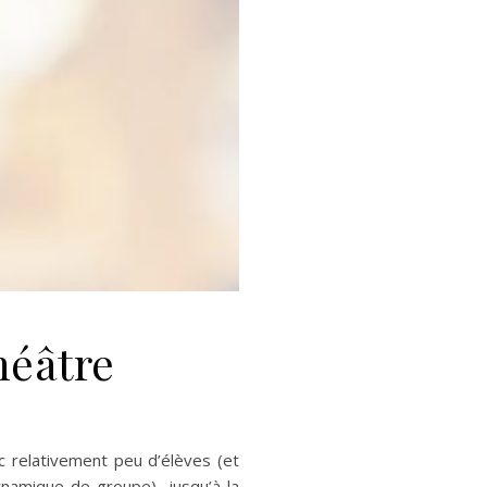
héâtre
c relativement peu d’élèves (et
namique de groupe), jusqu’à la